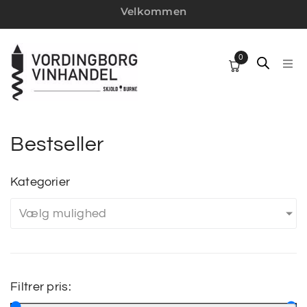
Velkommen
0
HJ
SP
Bestseller
VI
Kategorier
W
Vælg mulighed
MI
Filtrer pris:
VI