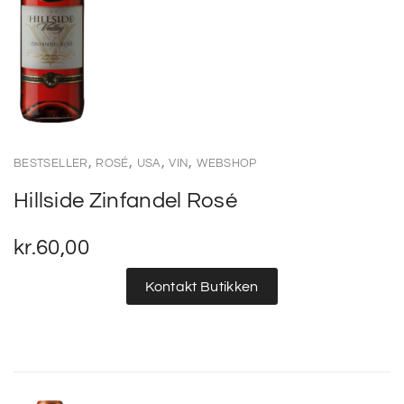
,
,
,
,
BESTSELLER
ROSÉ
USA
VIN
WEBSHOP
Hillside Zinfandel Rosé
kr.
60,00
Kontakt Butikken