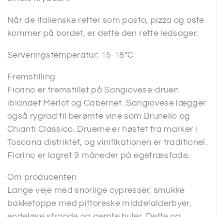
Når de italienske retter som pasta, pizza og oste
kommer på bordet, er dette den rette ledsager.
Serveringstemperatur: 15-18°C
Fremstilling
Fiorino er fremstillet på Sangiovese-druen
iblandet Merlot og Cabernet. Sangiovese lægger
også rygrad til berømte vine som Brunello og
Chianti Classico. Druerne er høstet fra marker i
Toscana distriktet, og vinifikationen er traditionel.
Fiorino er lagret 9 måneder på egetræsfade.
Om producenten
Lange veje med snorlige cypresser, smukke
bakketoppe med pittoreske middelalderbyer,
endeløse strande og gemte huler. Dette og