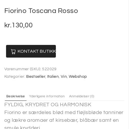
Fiorino Toscana Rosso
kr.
130,00
KONTAKT BUTIKKEN
Varenummer (SKU):
522029
Kategorier:
Bestseller
,
Italien
,
Vin
,
Webshop
Beskrivelse
Yderligere information
Anmeldelser (0)
FYLDIG, KRYDRET OG HARMONISK
Fiorino er særdeles blød med fløjlsbløde tanniner
og lækre aromaer af kirsebær, blåbær samt en
smule krydderi.