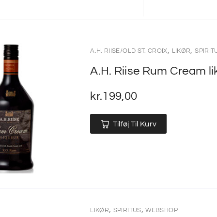
,
,
A.H. RIISE/OLD ST. CROIX
LIKØR
SPIRIT
A.H. Riise Rum Cream li
kr.
199,00
Tilføj Til Kurv
,
,
LIKØR
SPIRITUS
WEBSHOP