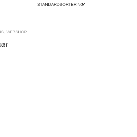
,
US
WEBSHOP
kør