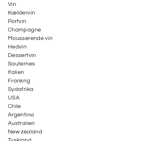
Vin
SP
Kældervin
Portvin
SM
Champagne
Mousserende vin
Hedvin
Dessertvin
Sauternes
Italien
Frankrig
Sydafrika
USA
Chile
Argentina
Australien
New zealand
Tyskland