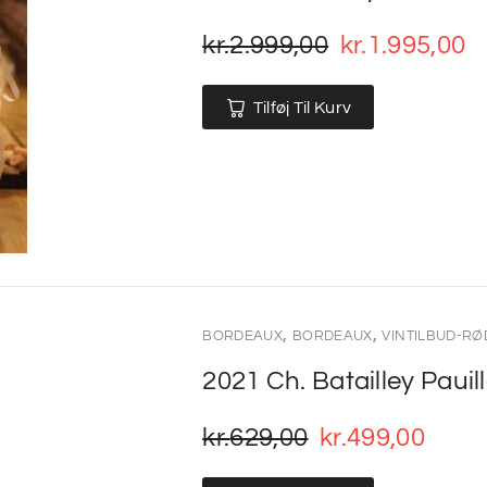
kr.
2.999,00
kr.
1.995,00
Tilføj Til Kurv
,
,
BORDEAUX
BORDEAUX
VINTILBUD-RØ
2021 Ch. Batailley Pauil
kr.
629,00
kr.
499,00