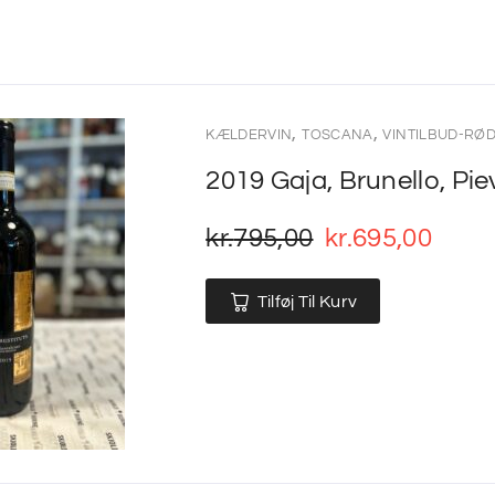
,
,
KÆLDERVIN
TOSCANA
VINTILBUD-RØ
2019 Gaja, Brunello, Pi
kr.
795,00
kr.
695,00
Tilføj Til Kurv