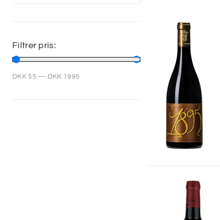
Filtrer pris:
DKK
55
—
DKK
1995