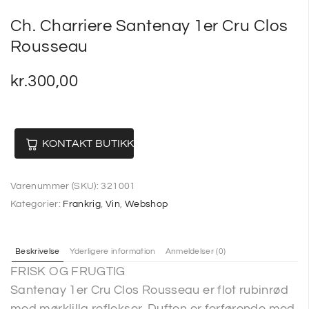
Ch. Charriere Santenay 1er Cru Clos
Rousseau
kr.
300,00
KONTAKT BUTIKKEN
Varenummer (SKU):
321001
Kategorier:
Frankrig
,
Vin
,
Webshop
Beskrivelse
Yderligere information
Anmeldelser (0)
FRISK OG FRUGTIG
Santenay 1er Cru Clos Rousseau er flot rubinrød
med mørklilla reflekser. Duften er forførende med