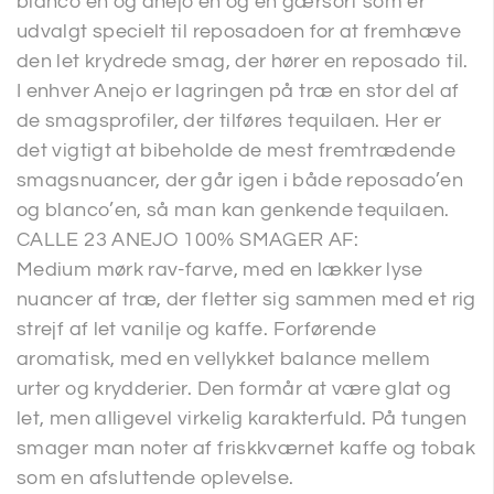
blanco’en og anejo’en og en gærsort som er
udvalgt specielt til reposadoen for at fremhæve
den let krydrede smag, der hører en reposado til.
I enhver Anejo er lagringen på træ en stor del af
de smagsprofiler, der tilføres tequilaen. Her er
det vigtigt at bibeholde de mest fremtrædende
smagsnuancer, der går igen i både reposado’en
og blanco’en, så man kan genkende tequilaen.
CALLE 23 ANEJO 100% SMAGER AF:
Medium mørk rav-farve, med en lækker lyse
nuancer af træ, der fletter sig sammen med et rig
strejf af let vanilje og kaffe. Forførende
aromatisk, med en vellykket balance mellem
urter og krydderier. Den formår at være glat og
let, men alligevel virkelig karakterfuld. På tungen
smager man noter af friskkværnet kaffe og tobak
som en afsluttende oplevelse.