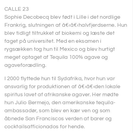
CALLE 23
Sophie Decobecq blev født i Lille i det nordlige
Frankrig, slutningen af â€‹â€‹halvfjerdserne. Hun
blev tidligt tiltrukket af biokemi og læste det
faget på universitet. Med en eksamen i
rygsækken tog hun til Mexico og blev hurtigt
meget optaget af Tequila 100% agave og
agaveforædling.
I 2000 flyttede hun til Sydafrika, hvor hun var
ansvarlig for produktionen af â€‹â€‹den lokale
spiritus lavet af afrikanske agaver. Her mødte
hun Julio Bermejo, den amerikanske tequila-
ambassadør, som blev en kær ven og som
åbnede San Franciscos verden af barer og
cocktailsafficionados for hende.