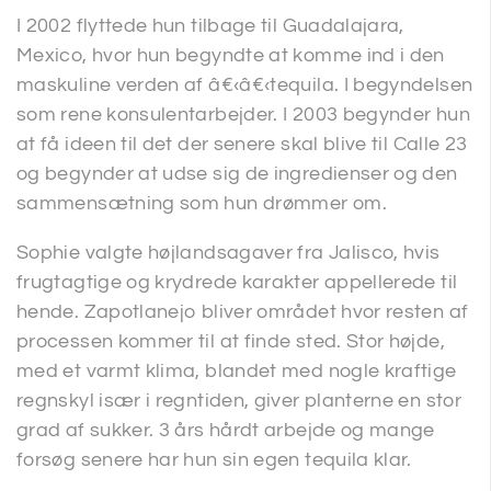
I 2002 flyttede hun tilbage til Guadalajara,
Mexico, hvor hun begyndte at komme ind i den
maskuline verden af â€‹â€‹tequila. I begyndelsen
som rene konsulentarbejder. I 2003 begynder hun
at få ideen til det der senere skal blive til Calle 23
og begynder at udse sig de ingredienser og den
sammensætning som hun drømmer om.
Sophie valgte højlandsagaver fra Jalisco, hvis
frugtagtige og krydrede karakter appellerede til
hende. Zapotlanejo bliver området hvor resten af
processen kommer til at finde sted. Stor højde,
med et varmt klima, blandet med nogle kraftige
regnskyl især i regntiden, giver planterne en stor
grad af sukker. 3 års hårdt arbejde og mange
forsøg senere har hun sin egen tequila klar.