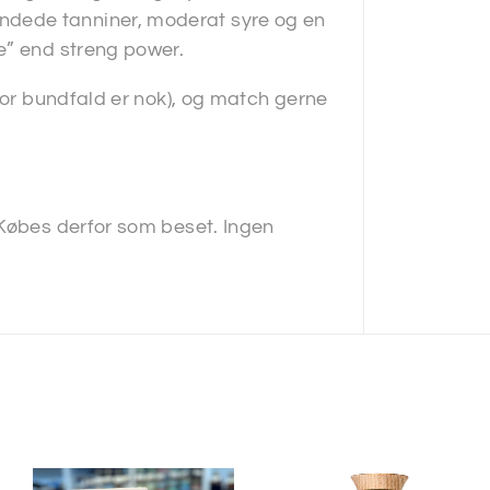
dede tanniner, moderat syre og en
e” end streng power.
for bundfald er nok), og match gerne
 Købes derfor som beset. Ingen