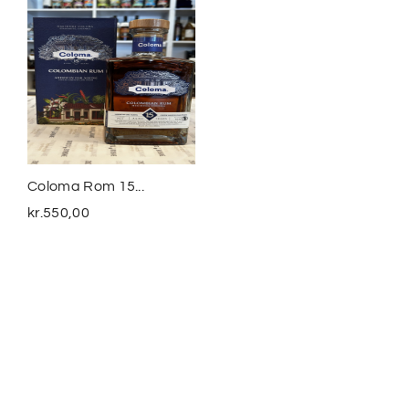
Coloma Rom 15...
Smuggler´s Treasure
The...
kr.
550,00
kr.
399,00