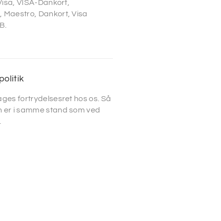
 Visa, VISA-Dankort,
 Maestro, Dankort, Visa
B.
politik
ges fortrydelsesret hos os. Så
 er i samme stand som ved
.