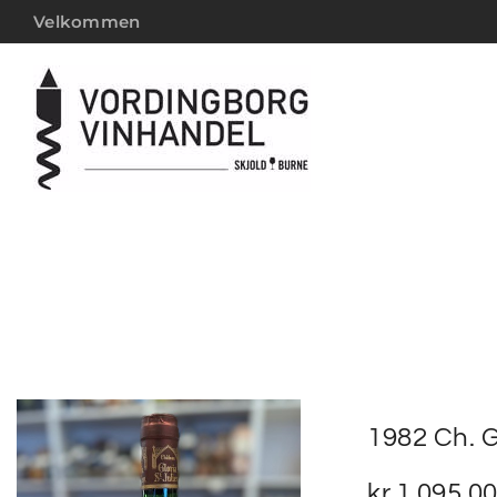
Velkommen
1982 Ch. G
kr.
1.095,0