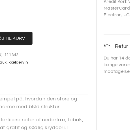
Kredit Kort:
MasterCard,
Electron, JC
ØJ TIL KURV
Retur 
):
111343
Du har 14 da
aux
,
kældervin
længe varen
modtagelse
ksempel på, hvordan den store og
arme med blød struktur.
l tertiære noter af cedertræ, tobak,
f grafit og sødlig krydderi. I