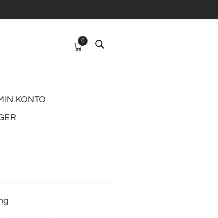
0
MIN KONTO
GER
ing