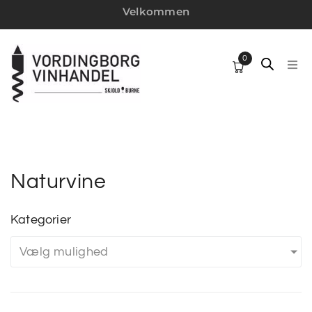
Velkommen
0
HJ
SP
VI
Naturvine
W
Kategorier
Vælg mulighed
MI
VI