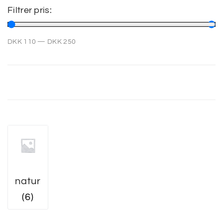
Filtrer pris:
SP
DKK
110
—
DKK
250
SM
natur
(6)