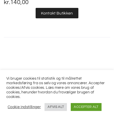
kr.
140,00
Kontakt Butikken
Vi bruger cookies til statistik og til målrettet
markedsføring fra os selv og vores annoncører. Accepter
cookies/Afvis cookies. Læs mere om vores brug af
cookies, herunder hvordan du fravælger brugen af
cookies.
© 2021
Jits ApS
Cookie Indstillinger
AFVIS ALT
ACCEPTER ALT