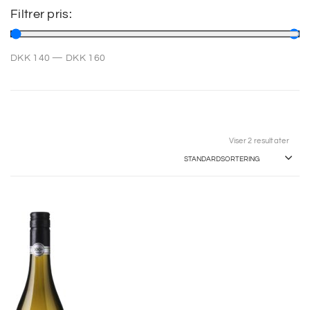
Filtrer pris:
SP
DKK
140
—
DKK
160
SM
Viser 2 resultater