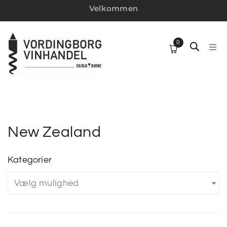
Velkommen
0
HJ
SP
VI
New Zealand
W
Kategorier
Vælg mulighed
MI
VI