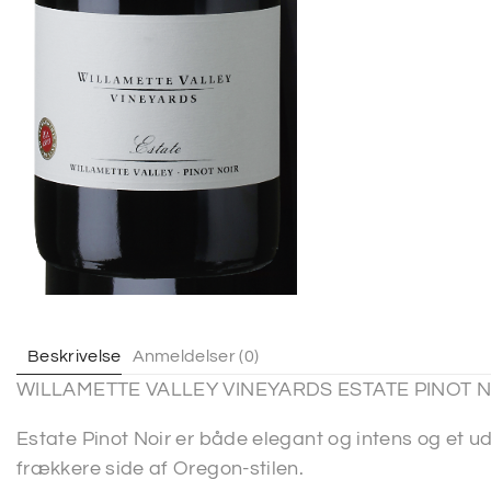
Beskrivelse
Anmeldelser (0)
WILLAMETTE VALLEY VINEYARDS ESTATE PINOT 
Estate Pinot Noir er både elegant og intens og et 
frækkere side af Oregon-stilen.