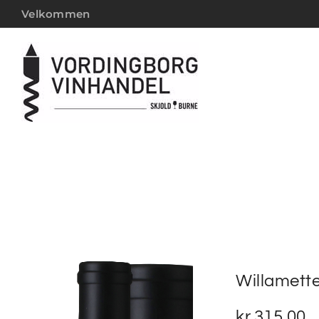
Velkommen
Willamette
kr.
315,00