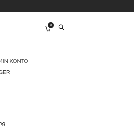
0
MIN KONTO
GER
ing