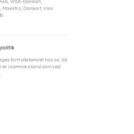
 Visa, VISA-Dankort,
 Maestro, Dankort, Visa
B.
politik
ges fortrydelsesret hos os. Så
 er i samme stand som ved
.