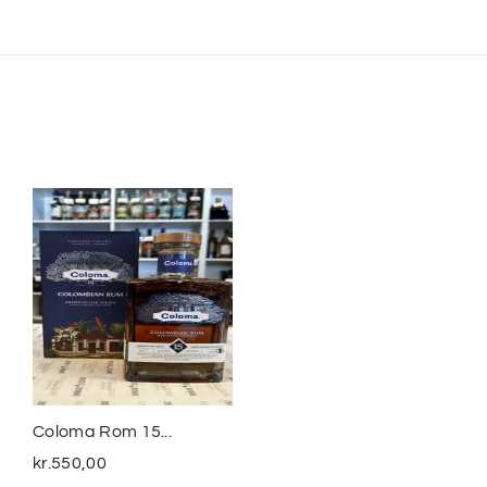
Coloma Rom 15...
Smuggler´s Treasure
The...
kr.
550,00
kr.
399,00