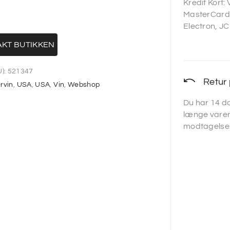
Kredit Kort:
MasterCard,
Electron, JC
KT BUTIKKEN
):
521347
Retur 
rvin
,
USA
,
USA
,
Vin
,
Webshop
Du har 14 da
længe varen
modtagelse