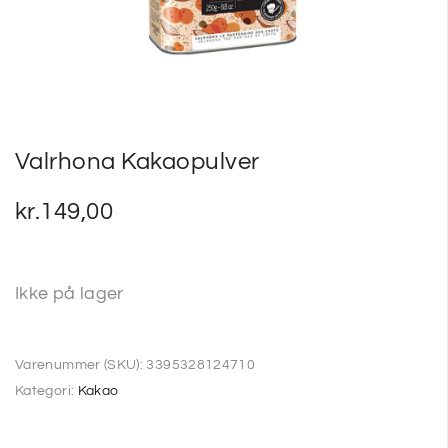
SP
SM
Valrhona Kakaopulver
kr.
149,00
Ikke på lager
Varenummer (SKU):
3395328124710
Kategori:
Kakao