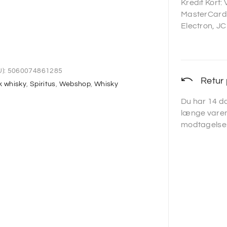
Kredit Kort:
MasterCard,
Electron, JC
):
5060074861285
Retur 
k whisky
,
Spiritus
,
Webshop
,
Whisky
Du har 14 da
længe varen
modtagelse