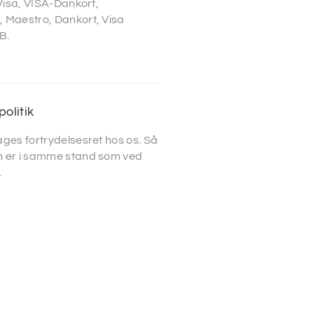
 Visa, VISA-Dankort,
 Maestro, Dankort, Visa
B.
politik
ges fortrydelsesret hos os. Så
 er i samme stand som ved
.