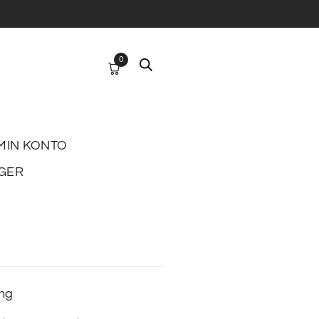
0
MIN KONTO
GER
ing