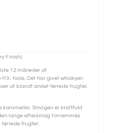
y Finish)
idste 12 måneder af
 P.X. fade. Det har givet whiskyen
er af blandt andet tørrede frugter.
karameller. Smagen er kraftfuld
I den lange eftersmag fornemmes
tørrede frugter.