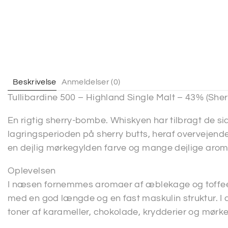
Beskrivelse
Anmeldelser (0)
Tullibardine 500 – Highland Single Malt – 43% (Sherr
En rigtig sherry-bombe. Whiskyen har tilbragt de s
lagringsperioden på sherry butts, heraf overvejende
en dejlig mørkegylden farve og mange dejlige aroma
Oplevelsen
I næsen fornemmes aromaer af æblekage og toffee 
med en god længde og en fast maskulin struktur. 
toner af karameller, chokolade, krydderier og mørke 