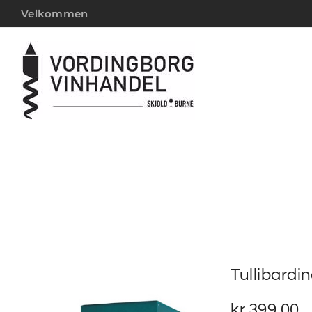
Velkommen
Tullibardi
kr.
399,00