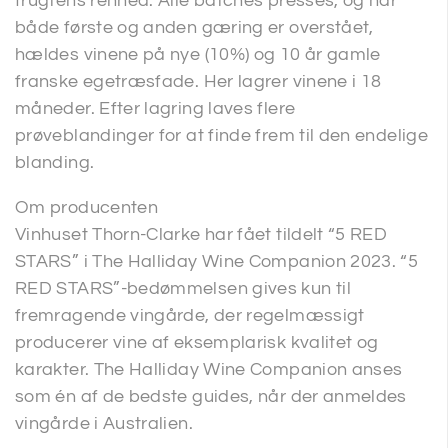
frugtens renhed. Alle batches presses, og når
både første og anden gæring er overstået,
hældes vinene på nye (10%) og 10 år gamle
franske egetræsfade. Her lagrer vinene i 18
måneder. Efter lagring laves flere
prøveblandinger for at finde frem til den endelige
blanding.
Om producenten
Vinhuset Thorn-Clarke har fået tildelt “5 RED
STARS” i The Halliday Wine Companion 2023. “5
RED STARS”-bedømmelsen gives kun til
fremragende vingårde, der regelmæssigt
producerer vine af eksemplarisk kvalitet og
karakter. The Halliday Wine Companion anses
som én af de bedste guides, når der anmeldes
vingårde i Australien.