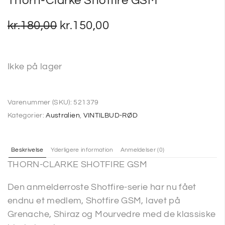
Thorn-Clarke Shotfire GSM
kr.
180,00
kr.
150,00
Ikke på lager
Varenummer (SKU):
521379
Kategorier:
Australien
,
VINTILBUD-RØD
Beskrivelse
Yderligere information
Anmeldelser (0)
THORN-CLARKE SHOTFIRE GSM
Den anmelderroste Shotfire-serie har nu fået
endnu et medlem, Shotfire GSM, lavet på
Grenache, Shiraz og Mourvedre med de klassiske