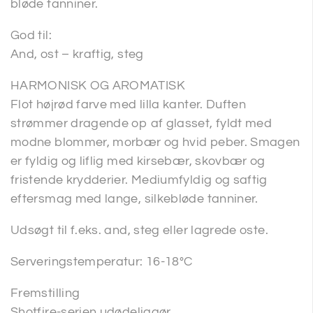
bløde tanniner.
God til:
And, ost – kraftig, steg
HARMONISK OG AROMATISK
Flot højrød farve med lilla kanter. Duften
strømmer dragende op af glasset, fyldt med
modne blommer, morbær og hvid peber. Smagen
er fyldig og liflig med kirsebær, skovbær og
fristende krydderier. Mediumfyldig og saftig
eftersmag med lange, silkebløde tanniner.
Udsøgt til f.eks. and, steg eller lagrede oste.
Serveringstemperatur: 16-18°C
Fremstilling
Shotfire-serien udødeliggør