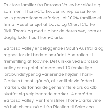
To store familier fra Barossa Valley har slået sig
sammen i Thorn-Clarke, der nu repræsenterer
seks generationers erfaring i et 100% familieejet
firma. Huset er ejet af David og Cheryl Clarke
(tidl. Thorn), og med sig har de deres søn, som er
daglig leder hos Thorn-Clarke.
Barossa Valley er beliggende i South Australia og
regnes for det bedste område i Australien til
fremstilling af topvine. Det unikke ved Barossa
Valley er en palet af mere end 10 forskellige
jordbundstyper og varierende højder. Thorn-
Clarke’s filosofi går på, at kvalitetsvin fødes i
marken, derfor har de gennem flere års opkøb
skaffet sig velplacerede marker i 4 områder i
Barossa Valley. Her fremstiller Thorn-Clarke vine
på højt niveau på alt fra Riesling til Shiraz og