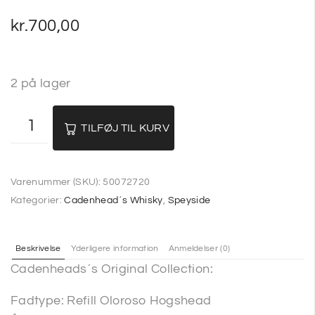
kr.
700,00
2 på lager
TILFØJ TIL KURV
Varenummer (SKU):
50072720
Kategorier:
Cadenhead´s Whisky
,
Speyside
Beskrivelse
Yderligere information
Anmeldelser (0)
Cadenheads´s Original Collection:
Fadtype: Refill Oloroso Hogshead