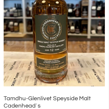
SP
SM
Tamdhu-Glenlivet Speyside Malt
Cadenhead´s