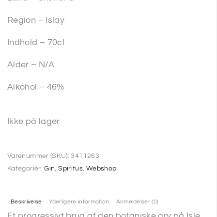
Region – Islay
Indhold – 70cl
Alder – N/A
Alkohol – 46%
Ikke på lager
Varenummer (SKU):
3411263
Kategorier:
Gin
,
Spiritus
,
Webshop
Beskrivelse
Yderligere information
Anmeldelser (0)
Et progressivt brug af den botaniske arv på Isle