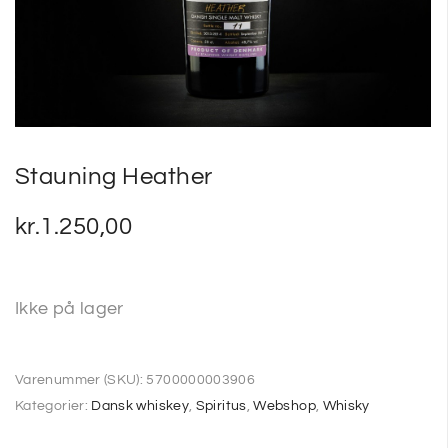
SP
SM
Stauning Heather
kr.
1.250,00
Ikke på lager
Varenummer (SKU):
5700000003906
Kategorier:
Dansk whiskey
,
Spiritus
,
Webshop
,
Whisky