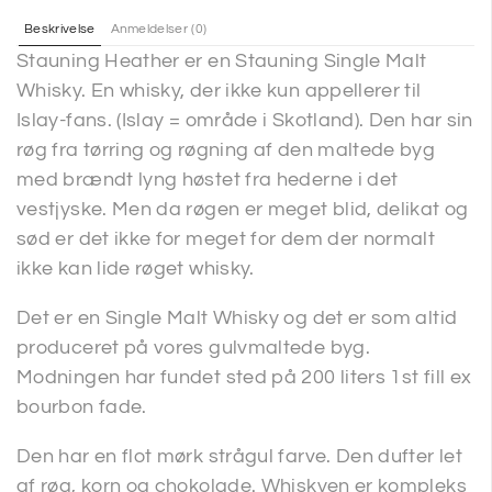
Beskrivelse
Anmeldelser (0)
Stauning Heather er en Stauning Single Malt
Whisky. En whisky, der ikke kun appellerer til
Islay-fans. (Islay = område i Skotland). Den har sin
røg fra tørring og røgning af den maltede byg
med brændt lyng høstet fra hederne i det
vestjyske. Men da røgen er meget blid, delikat og
sød er det ikke for meget for dem der normalt
ikke kan lide røget whisky.
Det er en Single Malt Whisky og det er som altid
produceret på vores gulvmaltede byg.
Modningen har fundet sted på 200 liters 1st fill ex
bourbon fade.
Den har en flot mørk strågul farve. Den dufter let
af røg, korn og chokolade. Whiskyen er kompleks