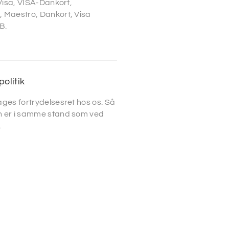
 Visa, VISA-Dankort,
 Maestro, Dankort, Visa
B.
politik
ges fortrydelsesret hos os. Så
 er i samme stand som ved
.