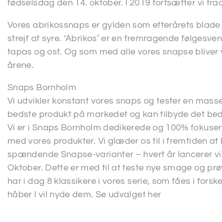
fødselsdag den 14. oktober. I 2019 fortsætter vi tra
Vores abrikossnaps er gylden som efterårets blad
strejf af syre. ‘Abrikos’ er en fremragende følgesv
tapas og ost. Og som med alle vores snapse bliver 
årene.
Snaps Bornholm
Vi udvikler konstant vores snaps og tester en masse 
bedste produkt på markedet og kan tilbyde det be
Vi er i Snaps Bornholm dedikerede og 100% fokuser
med vores produkter. Vi glæder os til i fremtiden at
spændende Snapse-varianter – hvert år lancerer v
Oktober. Dette er med til at teste nye smage og pr
har i dag 8 klassikere i vores serie, som fåes i forsk
håber I vil nyde dem. Se udvalget her