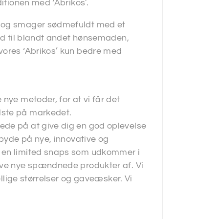
ditionen med ‘Abrikos’.
e og smager sødmefuldt med et
end til blandt andet hønsemaden,
vores ‘Abrikos’ kun bedre med
nye metoder, for at vi får det
dste på markedet.
ede på at give dig en god oplevelse
 byde på nye, innovative og
i en limited snaps som udkommer i
øve nye spændnede produkter af. Vi
ellige størrelser og gaveæsker. Vi