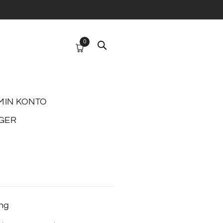
0
MIN KONTO
GER
ing