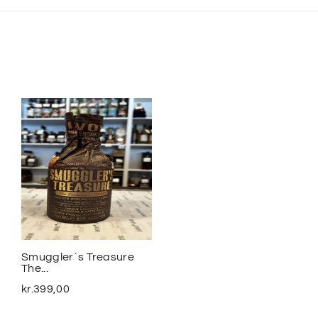
Smuggler´s Treasure
2020 Meursalt Blagny...
The...
kr.
1.100,00
kr.
399,00