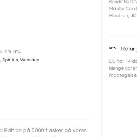
Kredit Kort:
MasterCard,
Electron, JC
Retur 
):
SBLMT4
s
,
Spiritus
,
Webshop
Du har 14 da
længe varen
modtagelse
Edition på 5000 flasker på vores