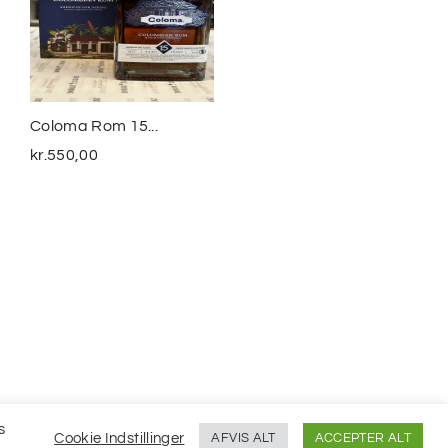
Coloma Rom 15...
Smuggler´s Treasure
The...
kr.
550,00
kr.
399,00
s
Cookie Indstillinger
AFVIS ALT
ACCEPTER ALT