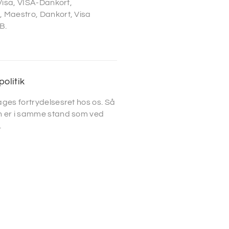
 Visa, VISA-Dankort,
 Maestro, Dankort, Visa
B.
politik
ges fortrydelsesret hos os. Så
 er i samme stand som ved
.