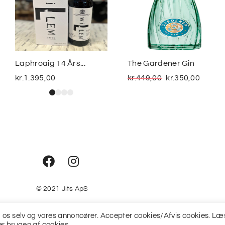
Laphroaig 14 Års...
The Gardener Gin
kr.
1.395,00
kr.
449,00
kr.
350,00
© 2021
Jits ApS
fra os selv og vores annoncører. Accepter cookies/Afvis cookies. Læ
r brugen af cookies.