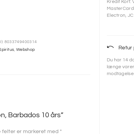
Kredit Kort:
MasterCard,
Electron, JC
):
8033749400314
Retur 
Spiritus
,
Webshop
Du har 14 da
længe varen
modtagelse
on, Barbados 10 års”
felter er markeret med
*