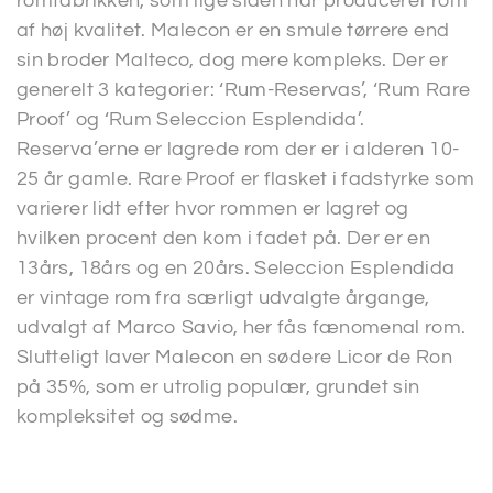
romfabrikken, som lige siden har produceret rom
af høj kvalitet. Malecon er en smule tørrere end
sin broder Malteco, dog mere kompleks. Der er
generelt 3 kategorier: ‘Rum-Reservas’, ‘Rum Rare
Proof’ og ‘Rum Seleccion Esplendida’.
Reserva’erne er lagrede rom der er i alderen 10-
25 år gamle. Rare Proof er flasket i fadstyrke som
varierer lidt efter hvor rommen er lagret og
hvilken procent den kom i fadet på. Der er en
13års, 18års og en 20års. Seleccion Esplendida
er vintage rom fra særligt udvalgte årgange,
udvalgt af Marco Savio, her fås fænomenal rom.
Slutteligt laver Malecon en sødere Licor de Ron
på 35%, som er utrolig populær, grundet sin
kompleksitet og sødme.