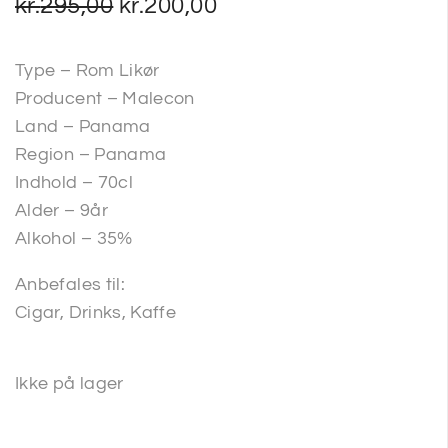
kr.
295,00
kr.
200,00
Type – Rom Likør
Producent – Malecon
Land – Panama
Region – Panama
Indhold – 70cl
Alder – 9år
Alkohol – 35%
Anbefales til:
Cigar, Drinks, Kaffe
Ikke på lager