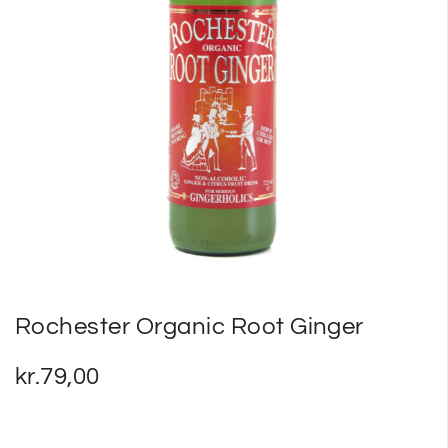
SP
SM
Rochester Organic Root Ginger
kr.
79,00