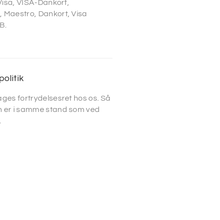
 Visa, VISA-Dankort,
 Maestro, Dankort, Visa
B.
politik
ges fortrydelsesret hos os. Så
 er i samme stand som ved
.