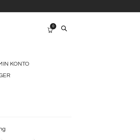
0
MIN KONTO
GER
ing