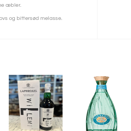
ne æbler.
vs og bittersød melasse.