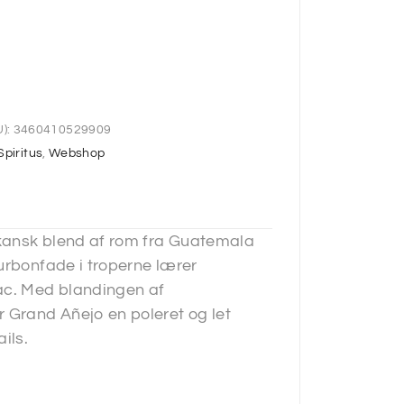
):
3460410529909
Spiritus
,
Webshop
kansk blend af rom fra Guatemala
urbonfade i troperne lærer
ac. Med blandingen af
Grand Añejo en poleret og let
ils.