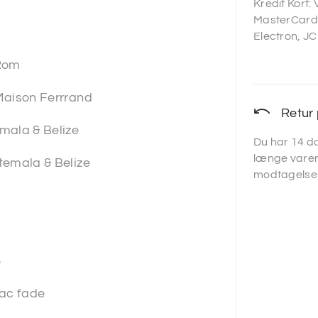
Kredit Kort:
MasterCard,
Electron, JC
Rom
Maison Ferrrand
Retur 
mala & Belize
Du har 14 da
længe varen
temala & Belize
modtagelse
l
%
nac fade