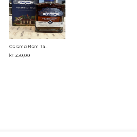
Coloma Rom 15...
Smuggler´s Treasure
The...
kr.
550,00
kr.
399,00