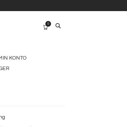
0
MIN KONTO
GER
ing