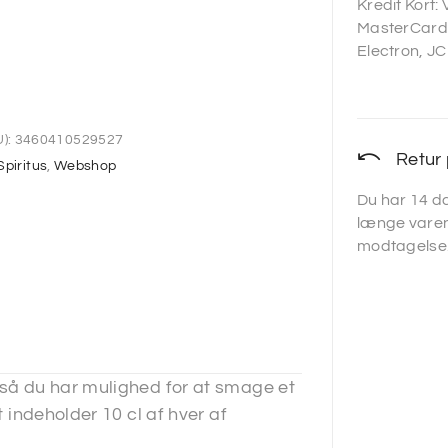
Kredit Kort:
MasterCard,
Electron, JC
):
3460410529527
Retur 
Spiritus
,
Webshop
Du har 14 da
længe varen
modtagelse
 så du har mulighed for at smage et
t indeholder 10 cl af hver af