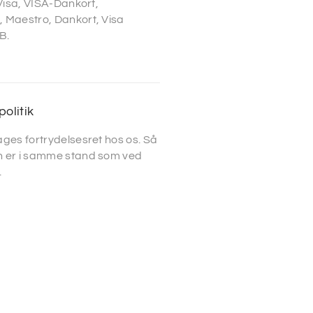
 Visa, VISA-Dankort,
 Maestro, Dankort, Visa
B.
politik
ges fortrydelsesret hos os. Så
 er i samme stand som ved
.