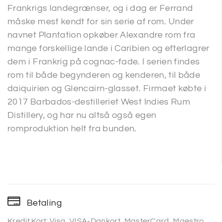
Frankrigs landegrænser, og i dag er Ferrand
måske mest kendt for sin serie af rom. Under
navnet Plantation opkøber Alexandre rom fra
mange forskellige lande i Caribien og efterlagrer
dem i Frankrig på cognac-fade. I serien findes
rom til både begynderen og kenderen, til både
daiquirien og Glencairn-glasset. Firmaet købte i
2017 Barbados-destilleriet West Indies Rum
Distillery, og har nu altså også egen
romproduktion helt fra bunden.
Betaling
Kredit Kort: Visa, VISA-Dankort, MasterCard, Maestro,