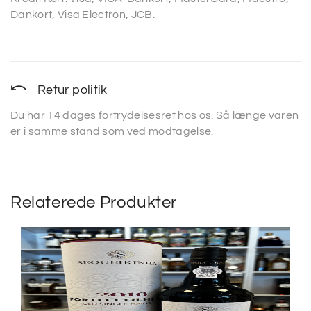
Dankort, Visa Electron, JCB.
Retur politik
Du har 14 dages fortrydelsesret hos os. Så længe varen
er i samme stand som ved modtagelse.
Relaterede Produkter