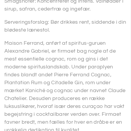
Smagsnoter: Koncentreret og intens. Valnødder i
sirup, safran, cedertræ og ingefær.
Serveringsforslag: Bør drikkes rent, siddende i din
blødeste lænestol.
Maison Ferrand, anført af spiritus-guruen
Alexandre Gabriel, er firmaet bag nogle af de
mest essentielle cognac, rom og gins i det
moderne spirituslandskab. Under paraplyen
findes blandt andet Pierre Ferrand Cognac,
Plantation Rum og Citadelle Gin, rom under
mærket Kaniché og cognac under navnet Claude
Chatelier. Desuden produceres en række
luksuslikører, hvoraf især deres curaçao har vakt
begejstring i cocktailbarer verden over. Firmaet
favner bredt, men fælles for hver en dråbe er en
urokkelig dedikation til kvalitet.