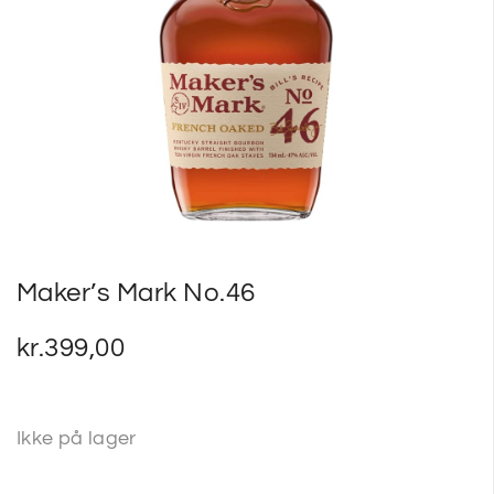
SP
SM
Maker’s Mark No.46
kr.
399,00
Ikke på lager