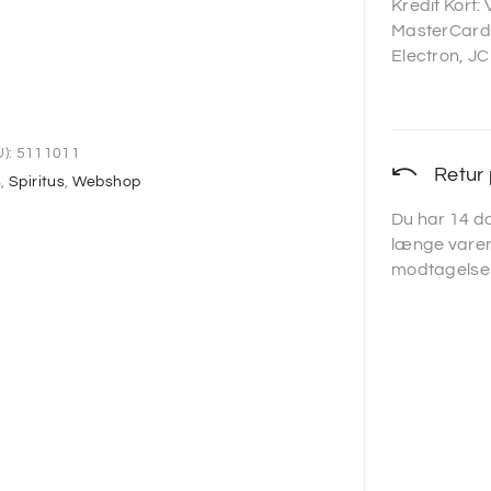
Kredit Kort:
MasterCard,
Electron, JC
):
5111011
Retur 
s
,
Spiritus
,
Webshop
Du har 14 da
længe varen
modtagelse