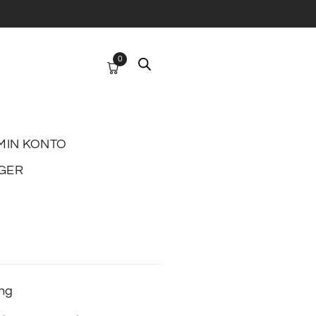
0
MIN KONTO
GER
ing