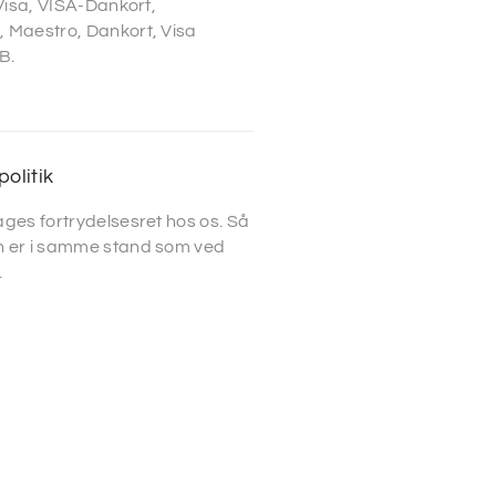
 Visa, VISA-Dankort,
 Maestro, Dankort, Visa
B.
politik
ges fortrydelsesret hos os. Så
 er i samme stand som ved
.