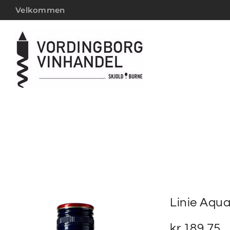
Velkommen
Linie Aquav
kr.
189,75