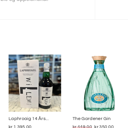
Laphroaig 14 Års...
The Gardener Gin
kr.
1.395,00
kr.
449,00
kr.
350,00