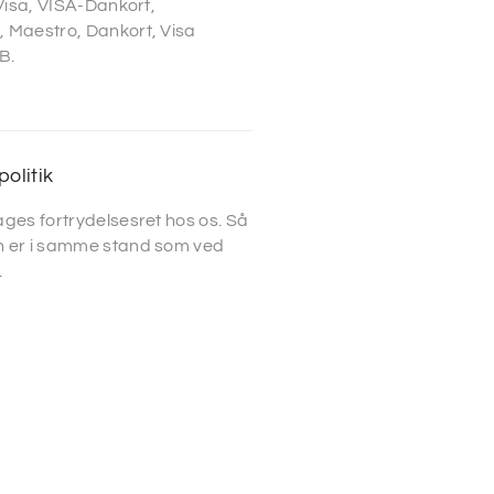
 Visa, VISA-Dankort,
 Maestro, Dankort, Visa
B.
politik
ges fortrydelsesret hos os. Så
 er i samme stand som ved
.