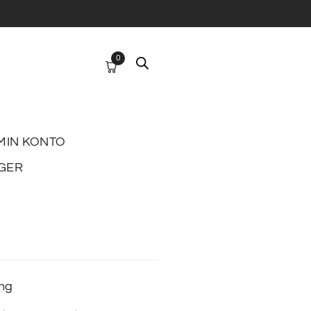
0
MIN KONTO
GER
ing