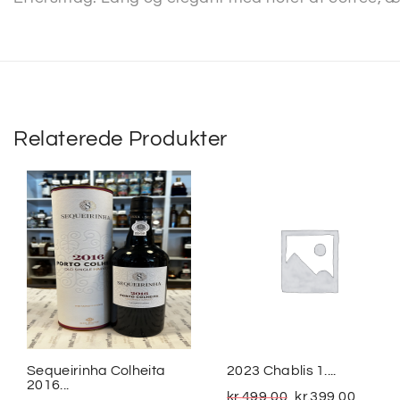
Relaterede Produkter
Sequeirinha Colheita
2023 Chablis 1....
2016...
kr.
499,00
kr.
399,00