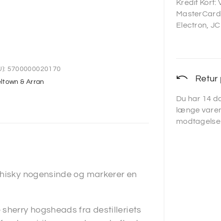
Kredit Kort:
MasterCard,
Electron, JC
):
5700000020170
Retur 
town & Arran
Du har 14 da
længe varen
modtagelse
 whisky nogensinde og markerer en
sherry hogsheads fra destilleriets