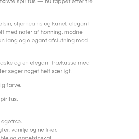
rførste spiritus — nu tappet efter tre
in, stjerneanis og kanel, elegant
elt med noter af honning, modne
i en lang og elegant afslutning med
flaske og en elegant trækasse med
er søger noget helt særligt.
ig farve.
piritus.
t egetræ.
, vanilje og nelliker.
ble og appelsinskal.