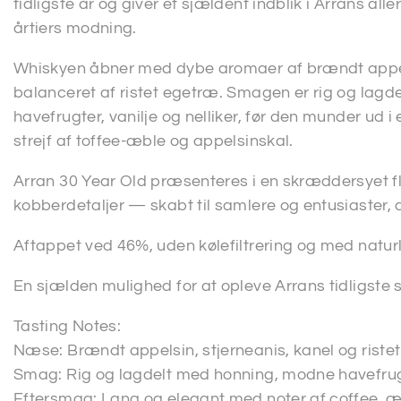
tidligste år og giver et sjældent indblik i Arrans alle
årtiers modning.
Whiskyen åbner med dybe aromaer af brændt appels
balanceret af ristet egetræ. Smagen er rig og lagd
havefrugter, vanilje og nelliker, før den munder ud 
strejf af toffee-æble og appelsinskal.
Arran 30 Year Old præsenteres i en skræddersyet 
kobberdetaljer — skabt til samlere og entusiaster, d
Aftappet ved 46%, uden kølefiltrering og med naturl
En sjælden mulighed for at opleve Arrans tidligste s
Tasting Notes:
Næse: Brændt appelsin, stjerneanis, kanel og riste
Smag: Rig og lagdelt med honning, modne havefrugter
Eftersmag: Lang og elegant med noter af coffee, æ