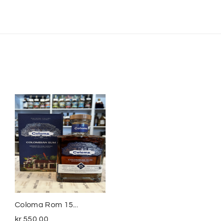
Coloma Rom 15...
Smuggler´s Treasure
The...
kr.
550,00