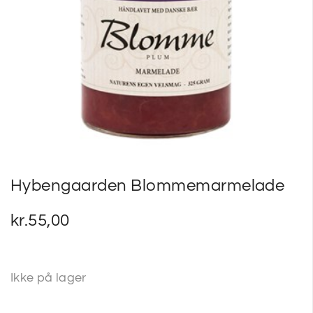
SP
SM
Hybengaarden Blommemarmelade
kr.
55,00
Ikke på lager