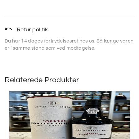
Retur politik
Du har 14 dages fortrydelsesret hos os. Så længe varen
er i samme stand som ved modtagelse.
Relaterede Produkter