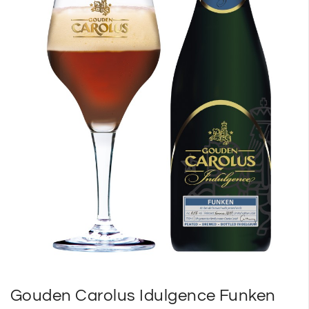
SP
SM
Gouden Carolus Idulgence Funken