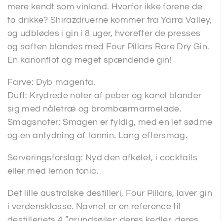
mere kendt som vinland. Hvorfor ikke forene de
to drikke? Shirazdruerne kommer fra Yarra Valley,
og udblødes i gin i 8 uger, hvorefter de presses
og saften blandes med Four Pillars Rare Dry Gin.
En kanonflot og meget spændende gin!
Farve: Dyb magenta.
Duft: Krydrede noter af peber og kanel blander
sig med nåletræ og brombærmarmelade.
Smagsnoter: Smagen er fyldig, med en let sødme
og en antydning af tannin. Lang eftersmag.
Serveringsforslag: Nyd den afkølet, i cocktails
eller med lemon tonic.
Det lille australske destilleri, Four Pillars, laver gin
i verdensklasse. Navnet er en reference til
destilleriets 4 ”grundsøjler: deres kedler, deres