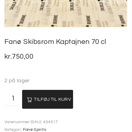
Fanø Skibsrom Kaptajnen 70 cl
kr.
750,00
2 på lager
TILFØJ TIL KURV
Varenummer (SKU):
404517
Kategori:
Fanø Spirits