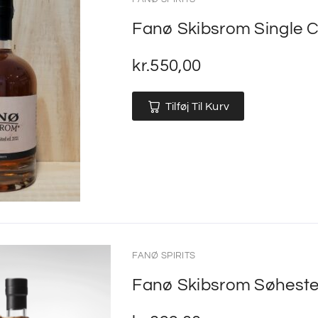
Fanø Skibsrom Single C
kr.
550,00
Tilføj Til Kurv
FANØ SPIRITS
Fanø Skibsrom Søhest