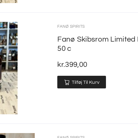
FANØ SPIRITS
Fanø Skibsrom Limited 
50 c
kr.
399,00
Tilføj Til Kurv
FANØ SPIRITS