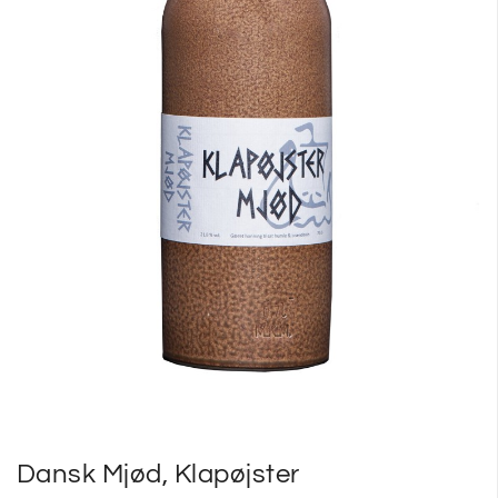
SP
SM
Dansk Mjød, Klapøjster