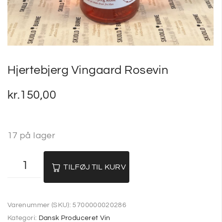
Hjertebjerg Vingaard Rosevin
kr.
150,00
17 på lager
TILFØJ TIL KURV
Varenummer (SKU):
5700000020286
Kategori:
Dansk Produceret Vin