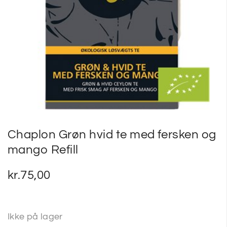
SP
SM
Chaplon Grøn hvid te med fersken og
mango Refill
kr.
75,00
Ikke på lager