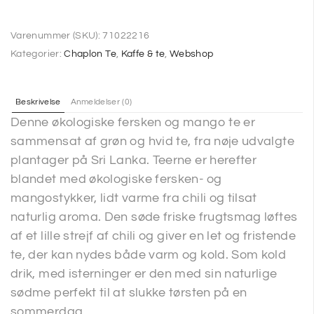
Varenummer (SKU):
71022216
Kategorier:
Chaplon Te
,
Kaffe & te
,
Webshop
Beskrivelse
Anmeldelser (0)
Denne økologiske fersken og mango te er
sammensat af grøn og hvid te, fra nøje udvalgte
plantager på Sri Lanka. Teerne er herefter
blandet med økologiske fersken- og
mangostykker, lidt varme fra chili og tilsat
naturlig aroma. Den søde friske frugtsmag løftes
af et lille strejf af chili og giver en let og fristende
te, der kan nydes både varm og kold. Som kold
drik, med isterninger er den med sin naturlige
sødme perfekt til at slukke tørsten på en
sommerdag.