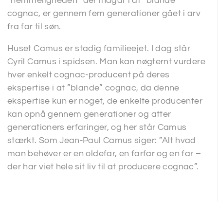
”hemmeligheden” der indgår i at ”blande”
cognac, er gennem fem generationer gået i arv
fra far til søn.
Huset Camus er stadig familieejet. I dag står
Cyril Camus i spidsen. Man kan nøgternt vurdere
hver enkelt cognac-producent på deres
ekspertise i at ”blande” cognac, da denne
ekspertise kun er noget, de enkelte producenter
kan opnå gennem generationer og atter
generationers erfaringer, og her står Camus
stærkt. Som Jean-Paul Camus siger: ”Alt hvad
man behøver er en oldefar, en farfar og en far –
der har viet hele sit liv til at producere cognac”.