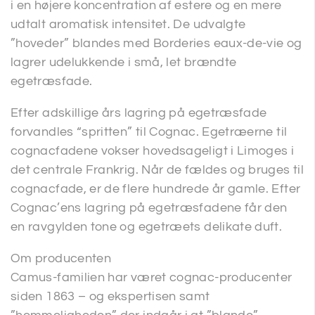
i en højere koncentration af estere og en mere
udtalt aromatisk intensitet. De udvalgte
”hoveder” blandes med Borderies eaux-de-vie og
lagrer udelukkende i små, let brændte
egetræsfade.
Efter adskillige års lagring på egetræsfade
forvandles “spritten” til Cognac. Egetræerne til
cognacfadene vokser hovedsageligt i Limoges i
det centrale Frankrig. Når de fældes og bruges til
cognacfade, er de flere hundrede år gamle. Efter
Cognac’ens lagring på egetræsfadene får den
en ravgylden tone og egetræets delikate duft.
Om producenten
Camus-familien har været cognac-producenter
siden 1863 – og ekspertisen samt