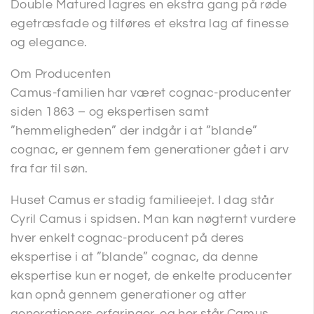
Double Matured lagres en ekstra gang på røde
egetræsfade og tilføres et ekstra lag af finesse
og elegance.
Om Producenten
Camus-familien har været cognac-producenter
siden 1863 – og ekspertisen samt
”hemmeligheden” der indgår i at ”blande”
cognac, er gennem fem generationer gået i arv
fra far til søn.
Huset Camus er stadig familieejet. I dag står
Cyril Camus i spidsen. Man kan nøgternt vurdere
hver enkelt cognac-producent på deres
ekspertise i at ”blande” cognac, da denne
ekspertise kun er noget, de enkelte producenter
kan opnå gennem generationer og atter
generationers erfaringer, og her står Camus