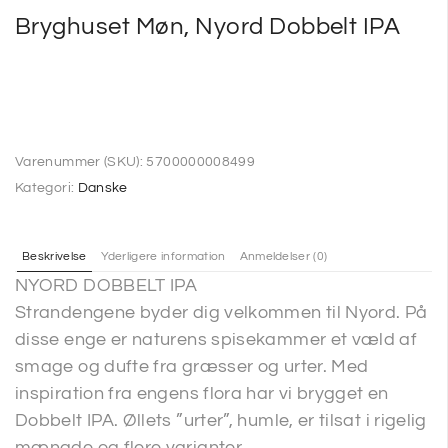
Bryghuset Møn, Nyord Dobbelt IPA
Varenummer (SKU):
5700000008499
Kategori:
Danske
Beskrivelse
Yderligere information
Anmeldelser (0)
NYORD DOBBELT IPA
Strandengene byder dig velkommen til Nyord. På
disse enge er naturens spisekammer et væld af
smage og dufte fra græsser og urter. Med
inspiration fra engens flora har vi brygget en
Dobbelt IPA. Øllets ”urter”, humle, er tilsat i rigelig
mængde og flere varianter.