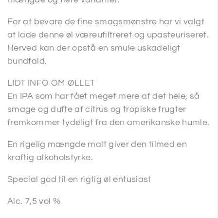
For at bevare de fine smagsmønstre har vi valgt
at lade denne øl væreufiltreret og upasteuriseret.
Herved kan der opstå en smule uskadeligt
bundfald.
LIDT INFO OM ØLLET
En IPA som har fået meget mere af det hele, så
smage og dufte af citrus og tropiske frugter
fremkommer tydeligt fra den amerikanske humle.
En rigelig mængde malt giver den tilmed en
kraftig alkoholstyrke.
Special god til en rigtig øl entusiast
Alc. 7,5 vol %