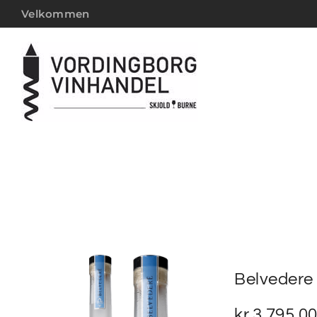
Velkommen
Belvedere 
kr.
3.795,0