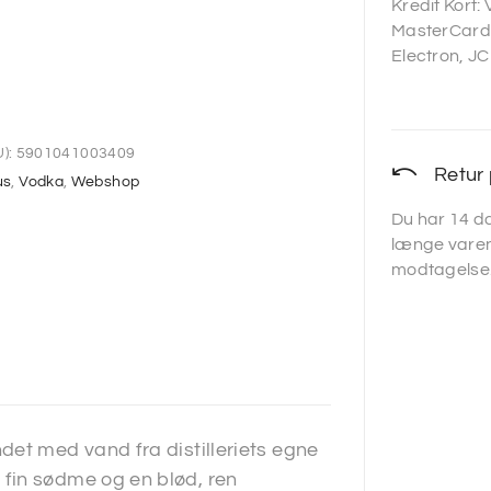
Kredit Kort:
MasterCard,
Electron, JC
):
5901041003409
Retur 
us
,
Vodka
,
Webshop
Du har 14 da
længe varen
modtagelse
det med vand fra distilleriets egne
fin sødme og en blød, ren