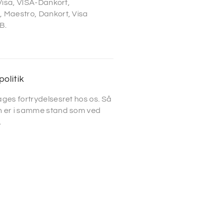
 Visa, VISA-Dankort,
 Maestro, Dankort, Visa
B.
politik
ges fortrydelsesret hos os. Så
 er i samme stand som ved
.