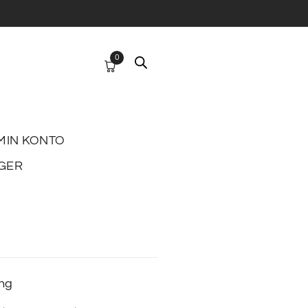
0
MIN KONTO
GER
ing