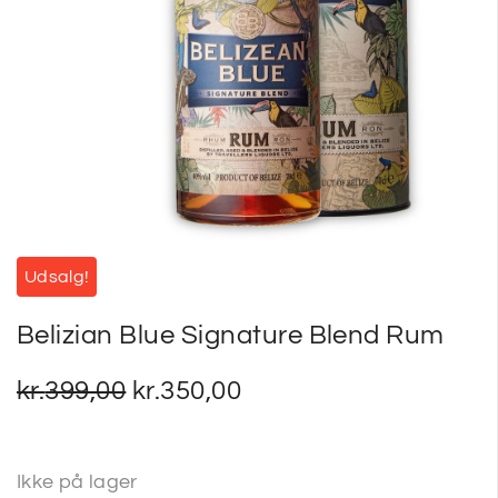
SP
SM
Udsalg!
Belizian Blue Signature Blend Rum
kr.
399,00
kr.
350,00
Ikke på lager