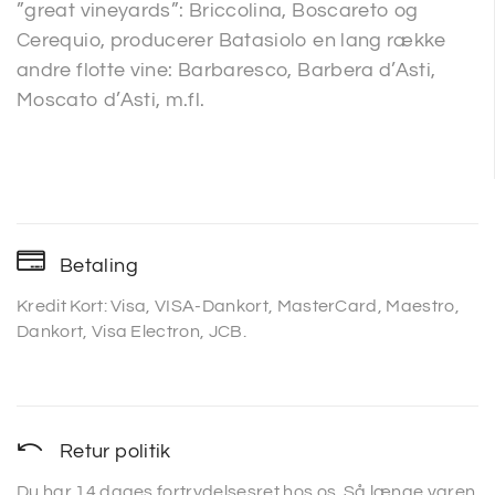
”great vineyards”: Briccolina, Boscareto og
Cerequio, producerer Batasiolo en lang række
andre flotte vine: Barbaresco, Barbera d’Asti,
Moscato d’Asti, m.fl.
Betaling
Kredit Kort: Visa, VISA-Dankort, MasterCard, Maestro,
Dankort, Visa Electron, JCB.
Retur politik
Du har 14 dages fortrydelsesret hos os. Så længe varen