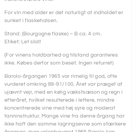
For vin med alder er det naturligt at indholdet er
sunket i flaskehalsen.
Stand: (Bourgogne flaske) – B ca. 4 cm.
Etiket: Let slidt
(For vinens holdbarhed og tilstand garanteres
ikke. Købes derfor som beset. Ingen returret)
Barolo-årgangen 1965 var rimelig til god, ofte
vurderet omkring 88-91/100. Året var præget af
ujævnt vejr, med en kølig vækstsæson og regn i
efteråret, hvilket resulterede i lettere, mindre
koncentrerede vine med høj syre og moderat
tanninstruktur. Mange vine fra denne årgang har
ikke haft den samme lagringsevne som stærkere
årgange, men velopbevaret 1965 Barolo kan