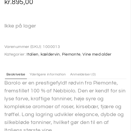
kr.
895,00
Ikke på lager
Varenummer (SKU):
1000013
Kategorier:
Italien
,
kældervin
,
Piemonte
,
Vine med alder
Beskrivelse
Yderligere information
Anmeldelser (0)
Barolo er en prestigefyldt rødvin fra Piemonte,
fremstillet 100 % af Nebbiolo. Den er kendt for sin
lyse farve, kraftige tanniner, høje syre og
komplekse aromaer af roser, kirsebær, tjære og
trøffel. Lang lagring udvikler elegance, dybde og
silkebløde tanniner, hvilket gør den til en af
Italiens største vine.