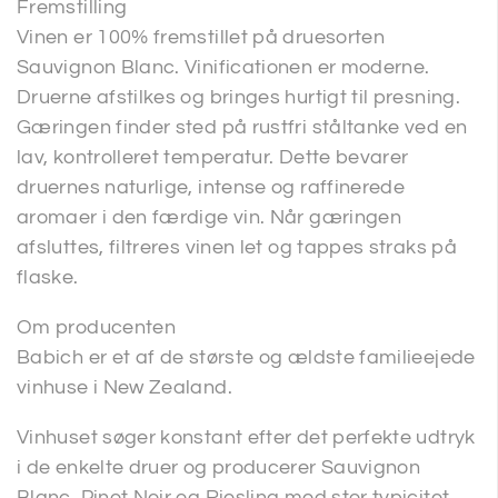
Fremstilling
Vinen er 100% fremstillet på druesorten
Sauvignon Blanc. Vinificationen er moderne.
Druerne afstilkes og bringes hurtigt til presning.
Gæringen finder sted på rustfri ståltanke ved en
lav, kontrolleret temperatur. Dette bevarer
druernes naturlige, intense og raffinerede
aromaer i den færdige vin. Når gæringen
afsluttes, filtreres vinen let og tappes straks på
flaske.
Om producenten
Babich er et af de største og ældste familieejede
vinhuse i New Zealand.
Vinhuset søger konstant efter det perfekte udtryk
i de enkelte druer og producerer Sauvignon
Blanc, Pinot Noir og Riesling med stor typicitet.