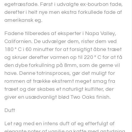
egetræsfade. Først i udvalgte ex-bourbon fade,
derefter i helt nye men ekstra forkullede fade af
amerikansk eg.
Fadene tilberedes af eksperter i Napa Valley,
Californien. De udvælger dem, rister dem ved
180 ° C i 60 minutter for at forsigtigt åbne træet
og skruer derefter varmen op til 220 ° C for at få
den dybe forkullning på 8mm, som de gerne vil
have. Denne totrinsproces, gør det muligt for
rommen at trække ekstremt meget smag fra
træet og der skabes et naturligt kulfilter, der
giver en usædvanligt blød Two Oaks finish.
Duft
Let røg med en intens duft af eg efterfulgt af
elegante noter af vanilje og kaffe med antydning