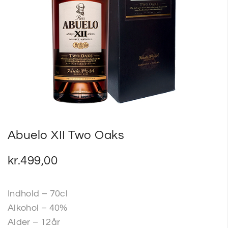
SP
SM
Abuelo XII Two Oaks
kr.
499,00
Indhold – 70cl
Alkohol – 40%
Alder – 12år