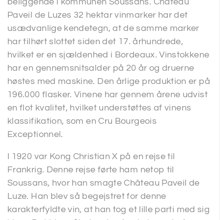
beliggende i kommunen Soussans. Château
Paveil de Luzes 32 hektar vinmarker har det
usædvanlige kendetegn, at de samme marker
har tilhørt slottet siden det 17. århundrede,
hvilket er en sjældenhed i Bordeaux. Vinstokkene
har en gennemsnitsalder på 20 år og druerne
høstes med maskine. Den årlige produktion er på
196.000 flasker. Vinene har gennem årene udvist
en flot kvalitet, hvilket understøttes af vinens
klassifikation, som en Cru Bourgeois
Exceptionnel.
I 1920 var Kong Christian X på en rejse til
Frankrig. Denne rejse førte ham netop til
Soussans, hvor han smagte Château Paveil de
Luze. Han blev så begejstret for denne
karakterfyldte vin, at han tog et lille parti med sig