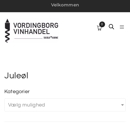
Velkommen
0
HJ
SP
VI
Juleøl
W
Kategorier
Vælg mulighed
MI
VI