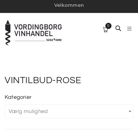
Velkommen
0
HJ
SP
VI
VINTILBUD-ROSE
W
Kategorier
Vælg mulighed
MI
VI