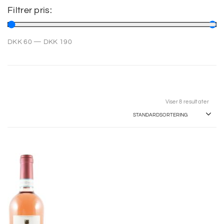
Filtrer pris:
SP
DKK
60
—
DKK
190
SM
Viser 8 resultater