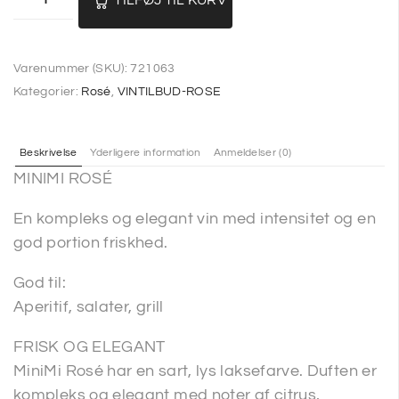
Varenummer (SKU):
721063
Kategorier:
Rosé
,
VINTILBUD-ROSE
Beskrivelse
Yderligere information
Anmeldelser (0)
MINIMI ROSÉ
En kompleks og elegant vin med intensitet og en
god portion friskhed.
God til:
Aperitif, salater, grill
FRISK OG ELEGANT
MiniMi Rosé har en sart, lys laksefarve. Duften er
kompleks og elegant med noter af citrus,