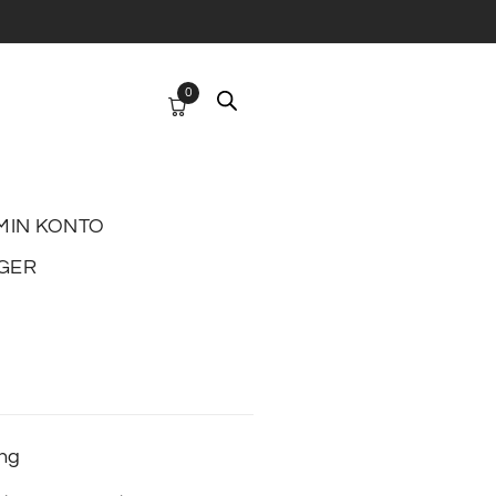
0
MIN KONTO
GER
ing