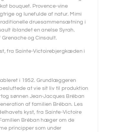
ikat bouquet. Provence-vine
ugtrige og lunefulde af natur. Mimi
 traditionelle druesammensætning i
ult iblandet en anelse Syrah.
 Grenache og Cinsault.
t, fra Sainte-Victoirebjergkæden i
etableret i 1952. Grundlæggeren
ttede at vie sit liv til produktion
vertog sønnen Jean-Jacques Bréban
generation af familien Bréban. Les
elhavets kyst, fra Sainte-Victoire
t. Familien Bréban hæger om de
samme principper som under