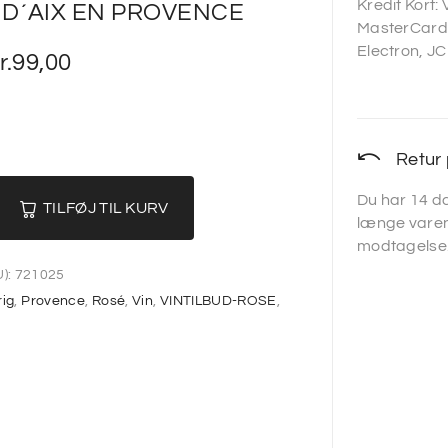
Kredit Kort:
D´AIX EN PROVENCE
MasterCard,
Electron, JC
r.
99,00
Retur 
Du har 14 da
TILFØJ TIL KURV
længe varen
modtagelse
):
721025
rig
,
Provence
,
Rosé
,
Vin
,
VINTILBUD-ROSE
,