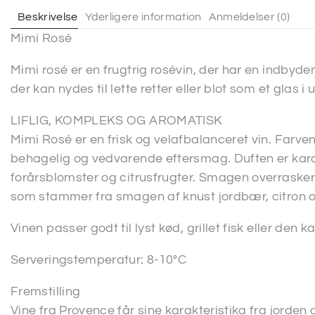
Beskrivelse
Yderligere information
Anmeldelser (0)
Mimi Rosé
Mimi rosé er en frugtrig rosévin, der har en indbyden
der kan nydes til lette retter eller blot som et glas i u
LIFLIG, KOMPLEKS OG AROMATISK
Mimi Rosé er en frisk og velafbalanceret vin. Farve
behagelig og vedvarende eftersmag. Duften er karak
forårsblomster og citrusfrugter. Smagen overraske
som stammer fra smagen af knust jordbær, citron 
Vinen passer godt til lyst kød, grillet fisk eller den 
Serveringstemperatur: 8-10°C
Fremstilling
Vine fra Provence får sine karakteristika fra jord