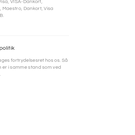
 Visa, VISA-Dankort,
 Maestro, Dankort, Visa
B.
politik
ges fortrydelsesret hos os. Så
 er i samme stand som ved
.