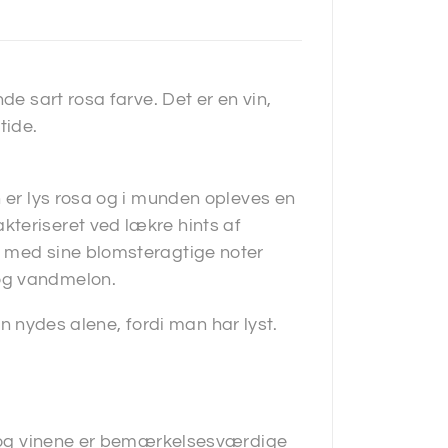
de sart rosa farve. Det er en vin,
tide.
n er lys rosa og i munden opleves en
teriseret ved lækre hints af
r med sine blomsteragtige noter
og vandmelon.
kan nydes alene, fordi man har lyst.
en og vinene er bemærkelsesværdige