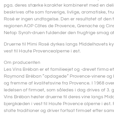
pga. deres stærke karakter kombineret med en del
beskrives ofte som farverige, livlige, aromatiske, fr
Rosé er ingen undtagelse. Den er resultatet af den
regionen AOP Côtes de Provence, Grenache og Cinsa
Netop Syrah-druen fuldender den frugtrige smag af
Druerne til Mimi Rosé dyrkes langs Middelhavets kys
vest til Haute Provencealperne i øst.
Om producenten
Les Vins Bréban er et familieejet og -drevet firma 
Raymond Bréban ”opdagede” Provence-vinene og beslu
og fremme af kvalitetsvine fra Provence. I 1968 o
ledelsen af firmaet, som således i dag drives af 3. 
Vins Bréban høster druerne til deres vine langs Midd
bjergkæden i vest til Haute Provence alperne i øs
stolte traditioner og driver fortsat firmaet efter 