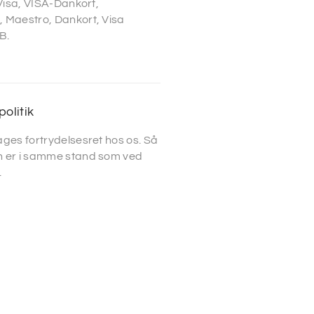
 Visa, VISA-Dankort,
 Maestro, Dankort, Visa
B.
politik
ges fortrydelsesret hos os. Så
 er i samme stand som ved
.