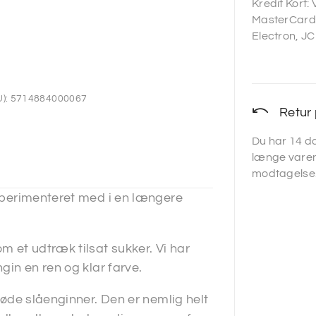
Kredit Kort:
MasterCard,
Electron, JC
):
5714884000067
Retur 
Du har 14 da
længe varen
modtagelse
eksperimenteret med i en længere
m et udtræk tilsat sukker. Vi har
ngin en ren og klar farve.
 søde slåenginner. Den er nemlig helt