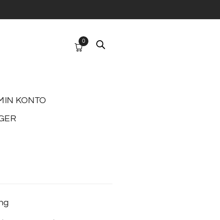
0
MIN KONTO
GER
ing